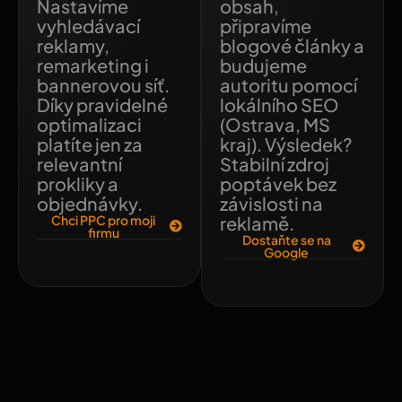
Nastavíme
obsah,
vyhledávací
připravíme
reklamy,
blogové články a
remarketing i
budujeme
bannerovou síť.
autoritu pomocí
Díky pravidelné
lokálního SEO
optimalizaci
(Ostrava, MS
platíte jen za
kraj). Výsledek?
relevantní
Stabilní zdroj
prokliky a
poptávek bez
objednávky.
závislosti na
Chci PPC pro moji
reklamě.
firmu
Dostaňte se na
Google