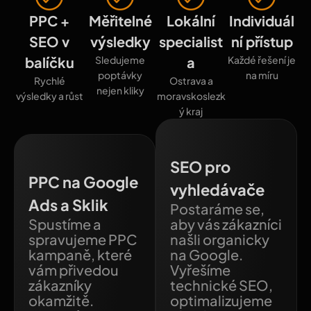
PPC +
Měřitelné
Lokální
Individuál
SEO v
výsledky
specialist
ní přístup
balíčku
Sledujeme
a
Každé řešení je
poptávky
na míru
Rychlé
Ostrava a
nejen kliky
výsledky a růst
moravskoslezk
ý kraj
SEO pro
PPC na Google
vyhledávače
Ads a Sklik
Postaráme se,
Spustíme a
aby vás zákazníci
spravujeme PPC
našli organicky
kampaně, které
na Google.
vám přivedou
Vyřešíme
zákazníky
technické SEO,
okamžitě.
optimalizujeme