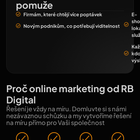
pomuže
Firmám, které chtějí více poptávek
E-
sho
Novým podnikům, co potřebují viditelnost
lok
slu
Ka
kdo
výs
Proč online marketing od RB
Digital
Řešení je vždy na míru. Domluvte si s námi
nezávaznou schůzku a my vytvoříme řešení
na míru přímo pro Vaši společnost